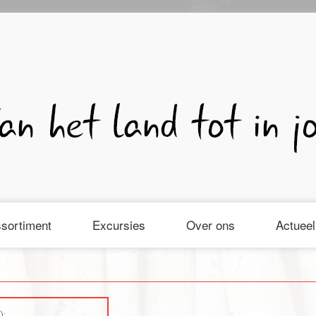
sortiment
Excursies
Over ons
Actueel
):