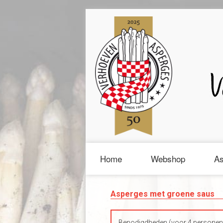
Home
Webshop
As
Asperges met groene saus
Benodigdheden (voor 4 personen