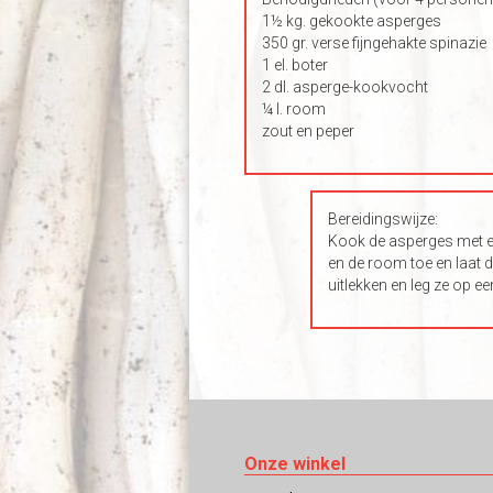
1½ kg. gekookte asperges
350 gr. verse fijngehakte spinazie
1 el. boter
2 dl. asperge-kookvocht
¼ l. room
zout en peper
Bereidingswijze:
Kook de asperges met ee
en de room toe en laat 
uitlekken en leg ze op e
Onze winkel