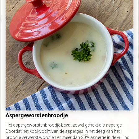
Aspergeworstenbroodje
Het aspergeworstenbroodje bevat zowel gehakt als asperge.
Doordat het kookvocht van de asperges in het deeg van het
broodje verwerkt wordt en er meer dan 30% asperge in de vulling