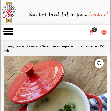
0
Home
/
Soepen & sauzen
/ Gebonden aspergesoep – met ham en ei (850
ml)