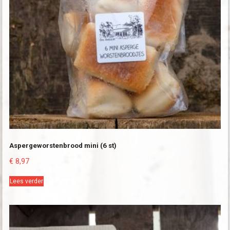
Aspergeworstenbrood mini (6 st)
€
8,97
Lees verder