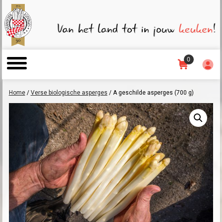
0
Home
/
Verse biologische asperges
/ A geschilde asperges (700 g)