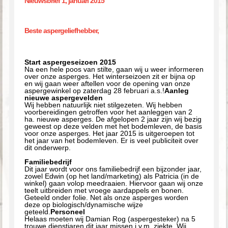
Nieuwsbrief 1, januari 2015
Beste aspergeliefhebber,
Start aspergeseizoen 2015
Na een hele poos van stilte, gaan wij u weer informeren
over onze asperges. Het winterseizoen zit er bijna op
en wij gaan weer aftellen voor de opening van onze
aspergewinkel op zaterdag 28 februari a.s.!
Aanleg
nieuwe aspergevelden
Wij hebben natuurlijk niet stilgezeten. Wij hebben
voorbereidingen getroffen voor het aanleggen van 2
ha. nieuwe asperges. De afgelopen 2 jaar zijn wij bezig
geweest op deze velden met het bodemleven, de basis
voor onze asperges. Het jaar 2015 is uitgeroepen tot
het jaar van het bodemleven. Er is veel publiciteit over
dit onderwerp.
Familiebedrijf
Dit jaar wordt voor ons familiebedrijf een bijzonder jaar,
zowel Edwin (op het land/marketing) als Patricia (in de
winkel) gaan volop meedraaien. Hiervoor gaan wij onze
teelt uitbreiden met vroege aardappels en bonen.
Geteeld onder folie. Net als onze asperges worden
deze op biologisch/dynamische wijze
geteeld.
Personeel
Helaas moeten wij Damian Rog (aspergesteker) na 5
trouwe dienstjaren dit jaar missen i.v.m. ziekte. Wij