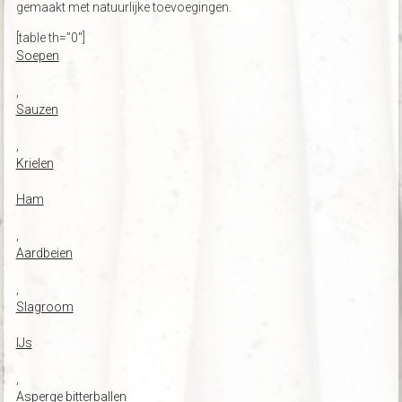
gemaakt met natuurlijke toevoegingen.
[table th=”0″]
Soepen
,
Sauzen
,
Krielen
Ham
,
Aardbeien
,
Slagroom
IJs
,
Asperge bitterballen