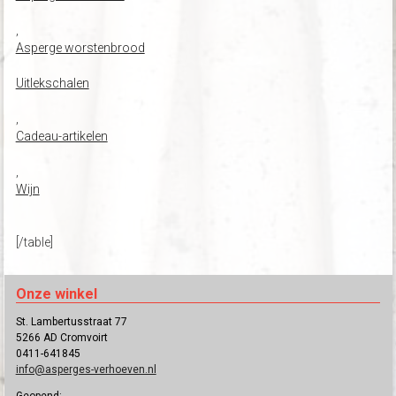
,
Asperge worstenbrood
Uitlekschalen
,
Cadeau-artikelen
,
Wijn
[/table]
Onze winkel
St. Lambertusstraat 77
5266 AD Cromvoirt
0411-641845
info@asperges-verhoeven.nl