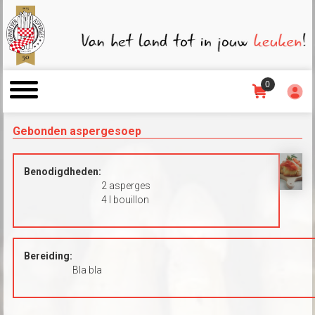
0
Gebonden aspergesoep
Benodigdheden:
2 asperges
4 l bouillon
Bereiding:
Bla bla