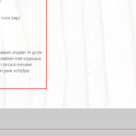
1 voor sap)
akken snijden. In grote
eplakken met sojasaus
n circa 6 minuten
n paar schijfjes