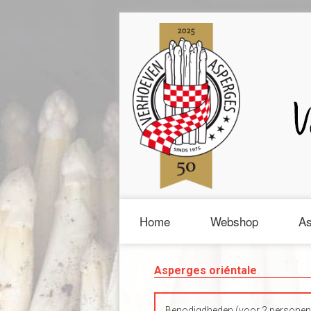
Home
Webshop
As
Asperges oriéntale
Benodigdheden (voor 2 personen