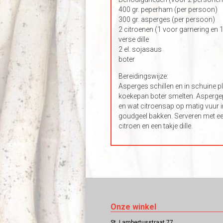
400 gr. peperham (per persoon)
300 gr. asperges (per persoon)
2 citroenen (1 voor garnering en 
verse dille
2 el. sojasaus
boter
Bereidingswijze:
Asperges schillen en in schuine pl
koekepan boter smelten. Asperg
en wat citroensap op matig vuur i
goudgeel bakken. Serveren met ee
citroen en een takje dille.
Onze winkel
St. Lambertusstraat 77