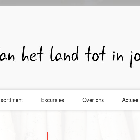
sortiment
Excursies
Over ons
Actueel
):