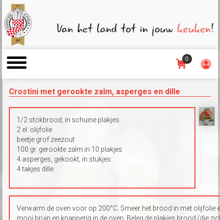
0
Crostini met gerookte zalm, asperges en dille
1/2 stokbrood, in schuine plakjes
2 el. olijfolie
beetje grof zeezout
100 gr. gerookte zalm in 10 plakjes
4 asperges, gekookt, in stukjes
4 takjes dille
Verwarm de oven voor op 200°C. Smeer het brood in met olijfolie e
mooi bruin en knapperig in de oven. Beleg de plakjes brood (die z